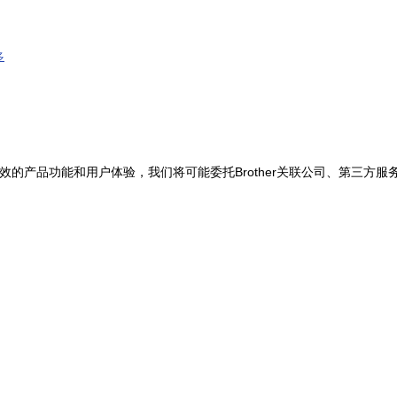
多
的产品功能和用户体验，我们将可能委托Brother关联公司、第三方
；
到蓝牙与其他设备中的打印机和扫描仪